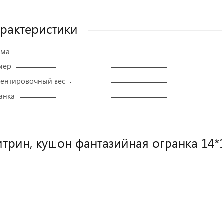
рактеристики
рма
мер
ентировочный вес
анка
трин, кушон фантазийная огранка 14*